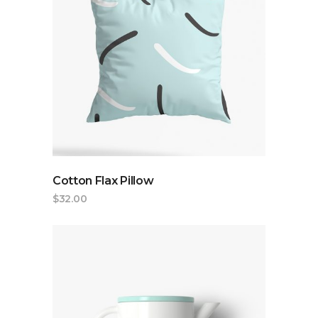
ADD TO CART
Cotton Flax Pillow
$
32.00