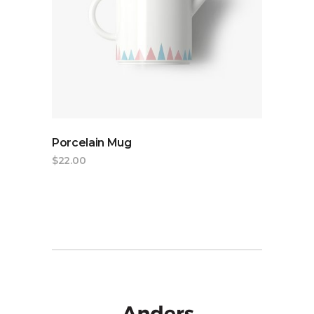
ADD TO CART
Porcelain Mug
$
22.00