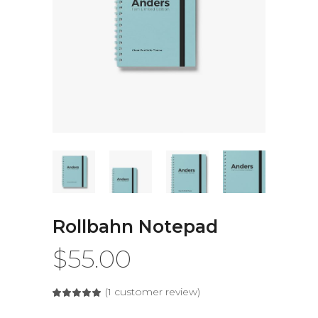
Rollbahn Notepad
$
55.00
(
1
customer review)
Rated
1
5.00
out