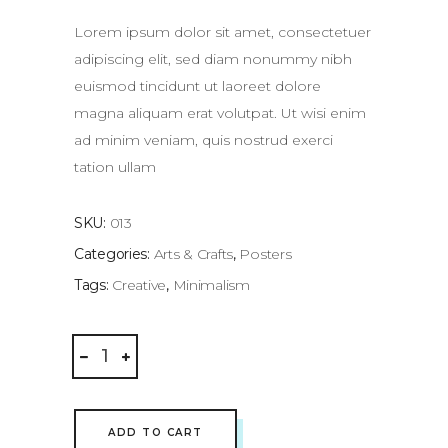
of 5
based
on
Lorem ipsum dolor sit amet, consectetuer
customer
rating
adipiscing elit, sed diam nonummy nibh
euismod tincidunt ut laoreet dolore
magna aliquam erat volutpat. Ut wisi enim
ad minim veniam, quis nostrud exerci
tation ullam
SKU:
013
Categories:
Arts & Crafts
,
Posters
Tags:
Creative
,
Minimalism
Rollbahn
Notepad
quantity
ADD TO CART