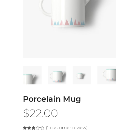
Porcelain Mug
$
22.00
(
1
customer review)
Rated
1
3.00
out