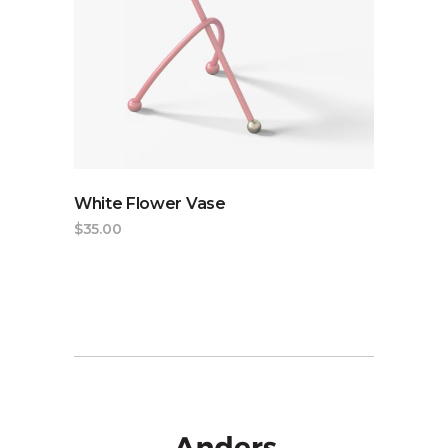
ADD TO CART
White Flower Vase
$
35.00