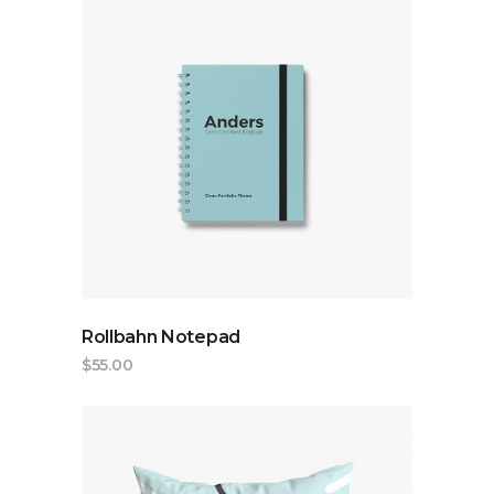
ADD TO CART
Rollbahn Notepad
$
55.00