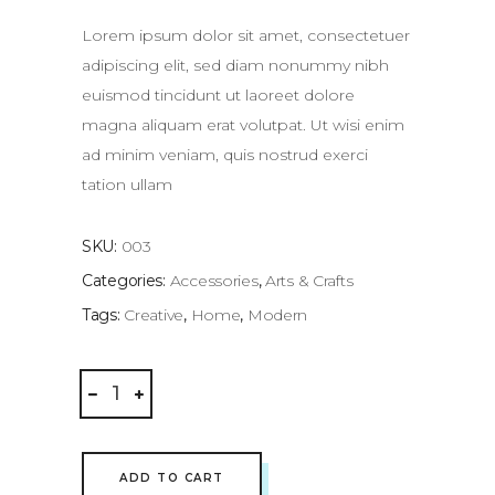
of
5
based
Lorem ipsum dolor sit amet, consectetuer
on
customer
adipiscing elit, sed diam nonummy nibh
rating
euismod tincidunt ut laoreet dolore
magna aliquam erat volutpat. Ut wisi enim
ad minim veniam, quis nostrud exerci
tation ullam
SKU:
003
Categories:
Accessories
,
Arts & Crafts
Tags:
Creative
,
Home
,
Modern
Porcelain
Mug
quantity
ADD TO CART