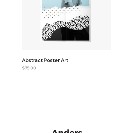
ADD TO CART
Abstract Poster Art
$
75.00