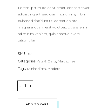
of 5
based
on
Lorem ipsum dolor sit amet, consectetuer
customer
rating
adipiscing elit, sed diam nonummy nibh
euismod tincidunt ut laoreet dolore
magna aliquam erat volutpat. Ut wisi enim
ad minim veniam, quis nostrud exerci
tation ullam
SKU:
017
Categories:
Arts & Crafts
,
Magazines
Tags:
Minimalism
,
Modern
Surfer
Magazine
quantity
ADD TO CART