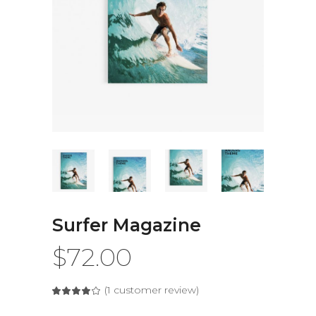
Surfer Magazine
$
72.00
(
1
customer review)
Rated
1
4.00
out