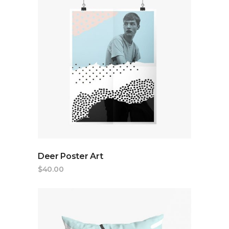
ADD TO CART
Deer Poster Art
$
40.00