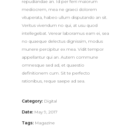
repudiandae an. Id per ferri maiorum
mediocrem, mea ne graeci dolorem
vituperata, habeo ullum disputando an sit.
Veritus vivendum no qui, at usu quod
intellegebat. Verear laboramus eam ei, sea
no quaeque delectus dignissim, modus
munere percipitur ex mea. Vidit tempor
appellantur qui an. Autem commune
omnesque sed ad, et quaestio
definitionem cum. Sit te perfecto
rationibus, reque saepe ad sea.
Category:
Digital
Date:
May 9, 2017
Tags:
Magazine