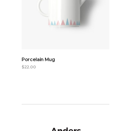
ADD TO CART
Porcelain Mug
$
22.00