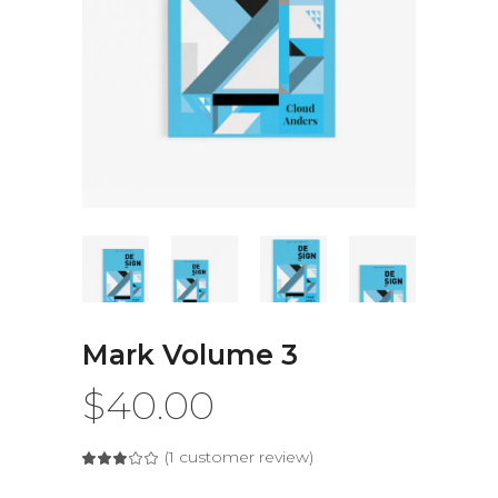
Mark Volume 3
$
40.00
(
1
customer review)
Rated
1
3.00
out