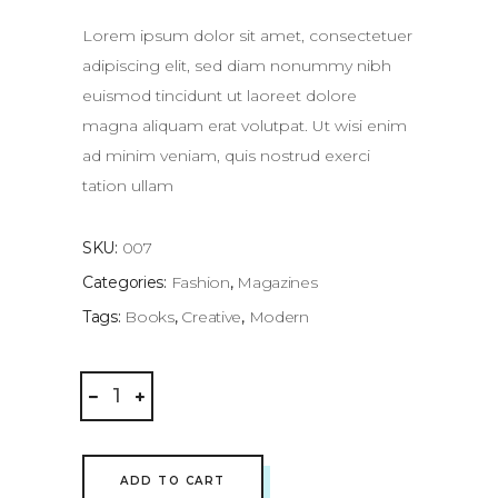
of
5
based
Lorem ipsum dolor sit amet, consectetuer
on
customer
adipiscing elit, sed diam nonummy nibh
rating
euismod tincidunt ut laoreet dolore
magna aliquam erat volutpat. Ut wisi enim
ad minim veniam, quis nostrud exerci
tation ullam
SKU:
007
Categories:
Fashion
,
Magazines
Tags:
Books
,
Creative
,
Modern
Mark
Volume
3
quantity
ADD TO CART