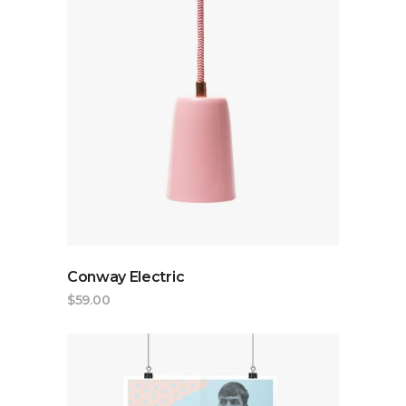
ADD TO CART
Conway Electric
$
59.00