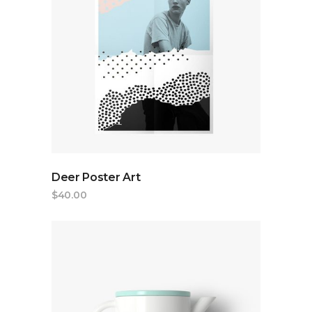
ADD TO CART
Deer Poster Art
$
40.00