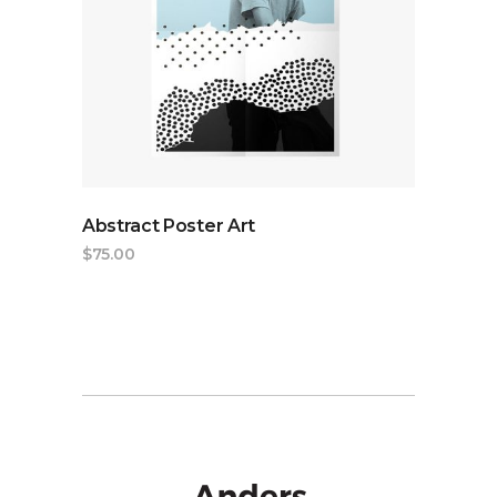
ADD TO CART
Abstract Poster Art
$
75.00