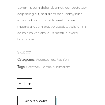
of
5
based
Lorem ipsum dolor sit amet, consectetuer
on
customer
adipiscing elit, sed diam nonummy nibh
rating
euismod tincidunt ut laoreet dolore
magna aliquam erat volutpat. Ut wisi enim
ad minim veniam, quis nostrud exerci
tation ullam
SKU:
001
Categories:
Accessories
,
Fashion
Tags:
Creative
,
Home
,
Minimalism
Blue
Brass
Bowl
quantity
ADD TO CART