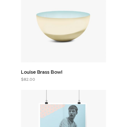
ADD TO CART
Louise Brass Bowl
$
82.00