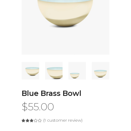
Blue Brass Bowl
$
55.00
(
1
customer review)
Rated
1
3.00
out