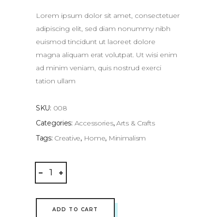
of 5
based
on
Lorem ipsum dolor sit amet, consectetuer
customer
rating
adipiscing elit, sed diam nonummy nibh
euismod tincidunt ut laoreet dolore
magna aliquam erat volutpat. Ut wisi enim
ad minim veniam, quis nostrud exerci
tation ullam
SKU:
008
Categories:
Accessories
,
Arts & Crafts
Tags:
Creative
,
Home
,
Minimalism
Bedroom
Lamp
quantity
ADD TO CART