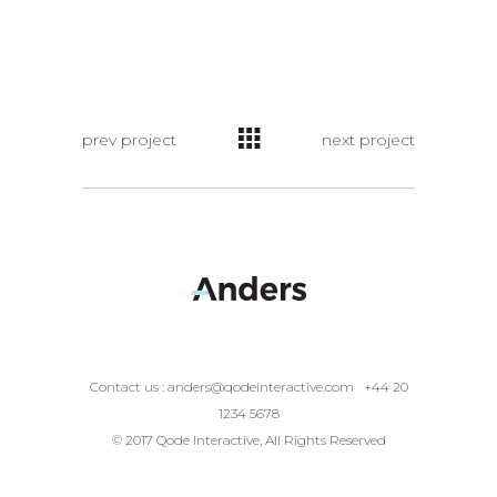
prev project
next project
Contact us :
anders@qodeinteractive.com
+44 20
1234 5678
© 2017 Qode Interactive, All Rights Reserved