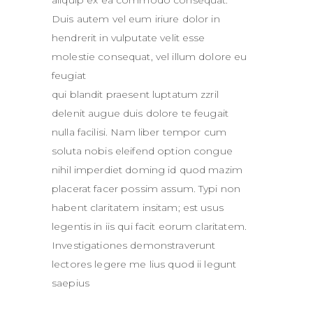
Duis autem vel eum iriure dolor in
hendrerit in vulputate velit esse
molestie consequat, vel illum dolore eu
feugiat
qui blandit praesent luptatum zzril
delenit augue duis dolore te feugait
nulla facilisi. Nam liber tempor cum
soluta nobis eleifend option congue
nihil imperdiet doming id quod mazim
placerat facer possim assum. Typi non
habent claritatem insitam; est usus
legentis in iis qui facit eorum claritatem.
Investigationes demonstraverunt
lectores legere me lius quod ii legunt
saepius