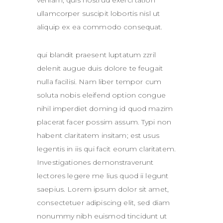
veniam, quis nostrud exerci tation
ullamcorper suscipit lobortis nisl ut
aliquip ex ea commodo consequat.
qui blandit praesent luptatum zzril
delenit augue duis dolore te feugait
nulla facilisi. Nam liber tempor cum
soluta nobis eleifend option congue
nihil imperdiet doming id quod mazim
placerat facer possim assum. Typi non
habent claritatem insitam; est usus
legentis in iis qui facit eorum claritatem.
Investigationes demonstraverunt
lectores legere me lius quod ii legunt
saepius. Lorem ipsum dolor sit amet,
consectetuer adipiscing elit, sed diam
nonummy nibh euismod tincidunt ut