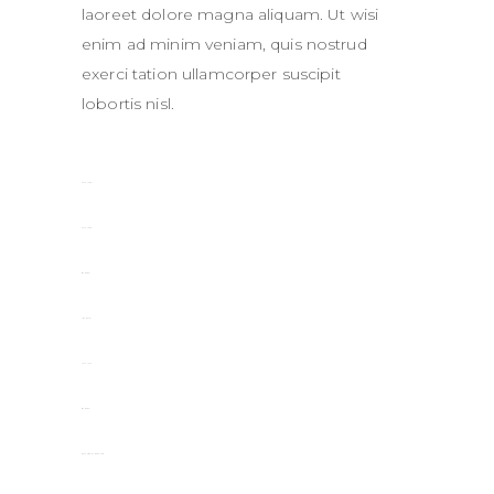
laoreet dolore magna aliquam. Ut wisi
enim ad minim veniam, quis nostrud
exerci tation ullamcorper suscipit
lobortis nisl.
toto togel
toto togel
situs togel
link gacor
jacktoto
situs togel
myhouseoffurniture.com