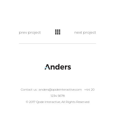
prev project
next project
Contact us :
anders@qodeinteractive.com
+44 20
1234 5678
© 2017 Qode Interactive, All Rights Reserved