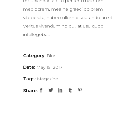
repudiandae an. Id per ferri maiorum
mediocrem, mea ne graeci dolorem
vituperata, habeo ullum disputando an sit.
Veritus vivendum no qui, at usu quod
intellegebat.
Category:
Blur
Date:
May 19, 2017
Tags:
Magazine
Share: