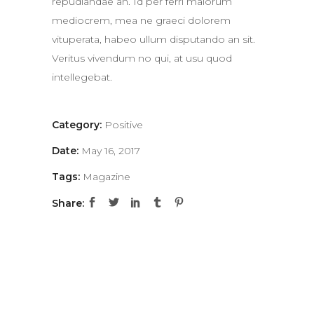
repudiandae an. Id per ferri maiorum
mediocrem, mea ne graeci dolorem
vituperata, habeo ullum disputando an sit.
Veritus vivendum no qui, at usu quod
intellegebat.
Category:
Positive
Date:
May 16, 2017
Tags:
Magazine
Share: